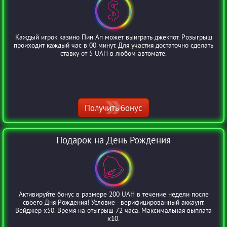
Каждый игрок казино Пин Ап может выиграть джекпот. Розыгрыш
проиходит каждый час в 00 минут. Для участия достаточно сделать
ставку от 5 UAH в любом автомате.
Получить бонус
Подарок на День Рождения
Активируйте бонус в размере 200 UAH в течение недели после
своего Дня Рождения! Условие - верифицированный аккаунт.
Вейджер x50. Время на отыгрыш 72 часа. Максимальная выплата
x10.