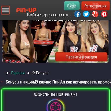
Вход
Регистрация
Войти через соц.сети:
ЖИВЫЕ ДИЛЕРЫ 24/7
Перейти в раздел
Главная
💎Бонусы
Бонусы и акции🎁 казино Пин Ап как активировать промо
Фриспины новичкам!