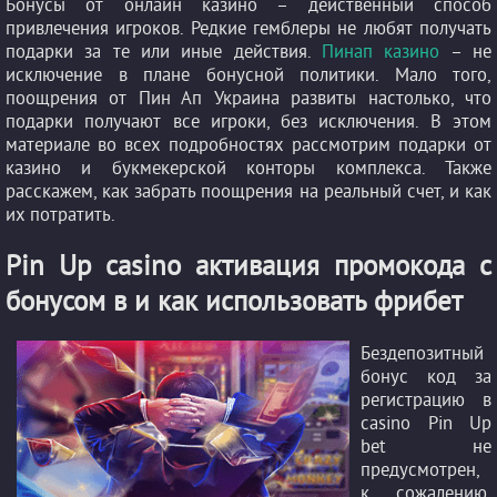
Бонусы от онлайн казино – действенный способ
привлечения игроков. Редкие гемблеры не любят получать
подарки за те или иные действия.
Пинап казино
– не
исключение в плане бонусной политики. Мало того,
поощрения от Пин Ап Украина развиты настолько, что
подарки получают все игроки, без исключения. В этом
материале во всех подробностях рассмотрим подарки от
казино и букмекерской конторы комплекса. Также
расскажем, как забрать поощрения на реальный счет, и как
их потратить.
Pin Up casino активация промокода с
бонусом в и как использовать фрибет
Бездепозитный
бонус код за
регистрацию в
casino Pin Up
bet не
предусмотрен,
к сожалению.