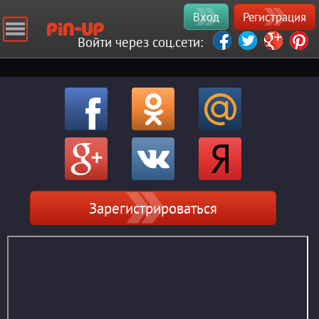
Вход
Регистрация
Войти через соц.сети:
Зарегистрироваться