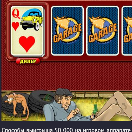
Способы выигрыша 50 000 на игровом аппарате