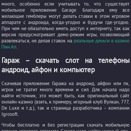
много, особенно если учитывать то, что существует
мобильное приложение Garage. Благодаря ему все
желающие гемблеры могут делать ставки в этом игровом
аппарате с андроида, когда-угодно и будучи где-угодно.
При чем не обязательно иметь доступ к интернету, так как
версия предусматривает демо-режим игры, позволяющий
развлекаться, не делая ставок на
реальные деньги в казино
Пин Ап
.
Гараж – скачать слот на телефоны
андроид, айфон и компьютер
Скачивая приложение Гаража на андроид, айфон или пк,
игрок не тратит много времени и сил. Для начала надо
найти источник, это может быть, как оригинальный сайт
онлайн-казино (взять, к примеру, игорный клуб Вулкан, 777,
De Luxe и т.д.), так и страница разработчика – компании
Igrosoft.
Чтобы бесплатно и без регистрации скачать мобильную
версию игрового автомата Garage надо найти нужный апк-