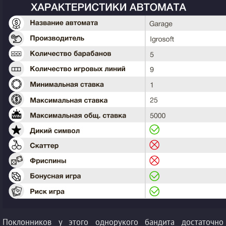
Поклонников у этого однорукого бандита достаточно