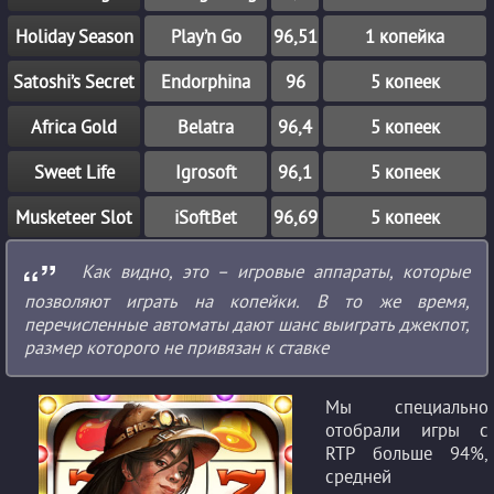
Holiday Season
Play’n Go
96,51
1 копейка
Satoshi’s Secret
Endorphina
96
5 копеек
Africa Gold
Belatra
96,4
5 копеек
Sweet Life
Igrosoft
96,1
5 копеек
Musketeer Slot
iSoftBet
96,69
5 копеек
Как видно, это – игровые аппараты, которые
позволяют играть на копейки. В то же время,
перечисленные автоматы дают шанс выиграть джекпот,
размер которого не привязан к ставке
Мы специально
отобрали игры с
RTP больше 94%,
средней