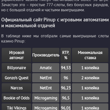
Зачастую это – простые 777-слоты, без бонусных раундов,
но с большой отдачей и частыми выигрышами.
Официальный сайт Pinup с игровыми автоматами
и максимальной отдачей
В таблице ниже мы отобрали самые выигрышные слоты
казино Pinup:
Игровой
RTP,
Минимальная
Производитель
автомат
%
ставка
Billyonaire
Amatic
94,53
1 копейка
Gonzo’s Quest
NetEnt
96
2 копейки
Narcos
NetEnt
96,23
1 копейка
Bookie of Odds
Microgaming
96,5
1 копейка
Tiki Vikings
Microgaming
96,01
1 копейка