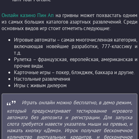
Онлайн казино Пин Ап
на гривны может похвастать одним
из самых больших каталогов азартных развлечений. Среди
основных видов игр стоит отметить следующие:
Игровые автоматы – самая многочисленная категория,
включающая новейшие разработки, 777-классику и
т.д.
Рулетка – французская, европейская, американская и
прочие виды.
Карточные игры – покер, блэкджек, баккара и другие.
Настольные развлечения
Игры с живым дилером
Играть онлайн можно бесплатно, в демо режим,
который предусматривает тестирование игрового
автомата без депозита и регистрации. Для запуска
слота требуется навести указатель мыши на превью, и
нажать кнопку «Демо». Игрок получает бесконечное
количество виртуальных кредитов, и бесконечное