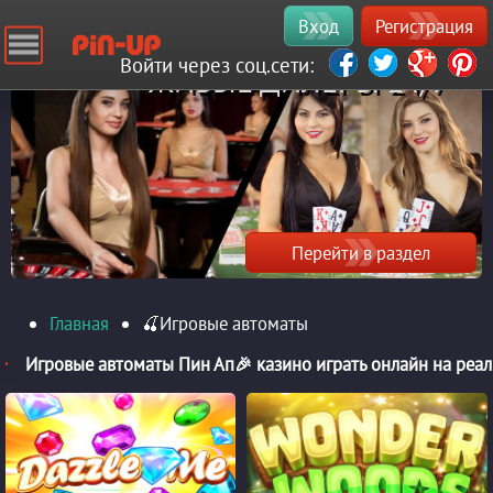
Вход
Регистрация
Войти через соц.сети:
ЖИВЫЕ ДИЛЕРЫ 24/7
Перейти в раздел
Главная
🍒Игровые автоматы
Игровые автоматы Пин Ап🎉 казино играть онлайн на реа