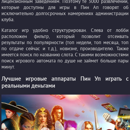
лицензионным заведениям. Поэтому те 3000 развлечений,
которые доступны для игры в Пин Ап говорят об
исключительно долгосрочных намерениях администрации
клуба.
Каталог игр удобно структурирован. Слева от лобби
расположен фильтр, который позволит отсеивать
результаты по популярности (топ недели, топ месяца, топ
по отдаче сейчас и т.д.), новизне, производителю. Также
имеется поиск по названию слота. С такими возможностями
поиск игрового автомата по душе не займет больше пары
минут.
Лучшие игровые аппараты Пин Уп играть с
реальными деньгами