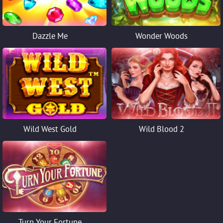
Dazzle Me
Wonder Woods
Wild West Gold
Wild Blood 2
Turn Your Fortune