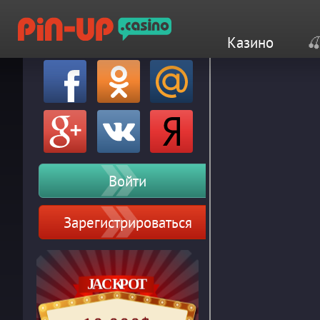
Казино

Войти
Зарегистрироваться