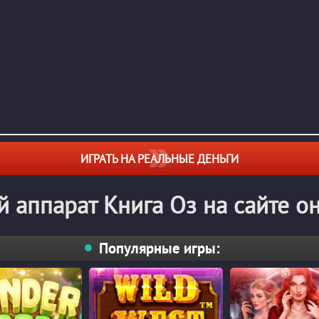
ИГРАТЬ НА РЕАЛЬНЫЕ ДЕНЬГИ
ой аппарат Книга Оз на сайте о
Популярные игры: